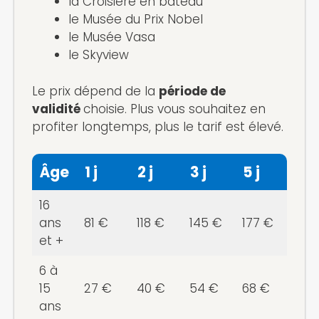
la Croisière en bateau
le Musée du Prix Nobel
le Musée Vasa
le Skyview
Le prix dépend de la
période de
validité
choisie. Plus vous souhaitez en
profiter longtemps, plus le tarif est élevé.
Âge
1 j
2 j
3 j
5 j
16
ans
81 €
118 €
145 €
177 €
et +
6 à
15
27 €
40 €
54 €
68 €
ans