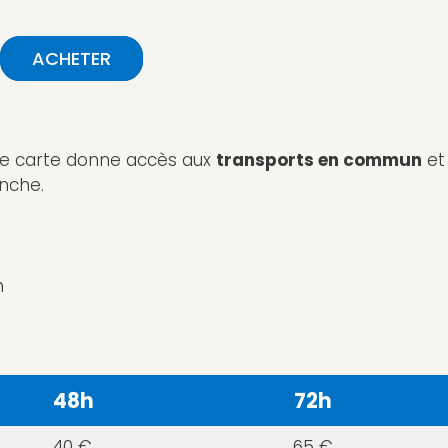
ACHETER
ette carte donne accès aux
transports en commun
et
nche.
n
48h
72h
40 €
65 €