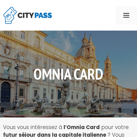
Aller
au
ME
contenu
OMNIA CARD
Vous vous intéressez à
l’Omnia Card
pour votre
futur séjour dans la capitale italienne
? Vous