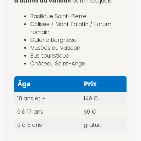
d’autres au Vatican
parmi lesquels :
Basilique Saint-Pierre
Colisée / Mont Palatin / Forum
romain
Galerie Borghese
Musées du Vatican
Bus touristique
Château Saint-Ange
Âge
Prix
18 ans et +
149 €
6 à 17 ans
69 €
0 à 5 ans
gratuit