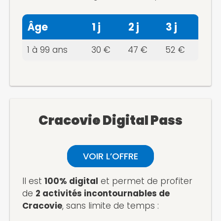
Âge
1 j
2 j
3 j
1 à 99 ans
30 €
47 €
52 €
Cracovie Digital Pass
VOIR L’OFFRE
Il est
100% digital
et permet de profiter
de
2 activités incontournables de
Cracovie
, sans limite de temps :